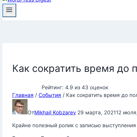
Как сократить время до 
Рейтинг:
4.9
из
43
оценок
Главная
/
События
/
Как сократить время до по
От
Mikhail Kobzarev
29 марта, 2021
12 июля
Крайне полезный ролик с записью выступлени