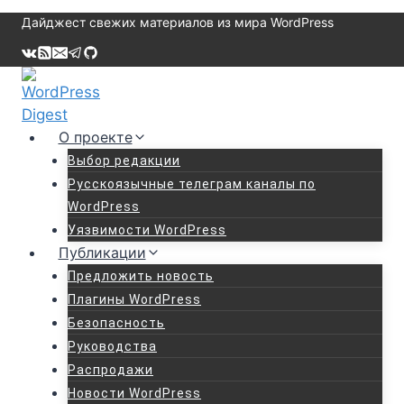
Перейти
Дайджест свежих материалов из мира WordPress
к
содержимому
О проекте
Выбор редакции
Русскоязычные телеграм каналы по
WordPress
Уязвимости WordPress
Публикации
Предложить новость
Плагины WordPress
Безопасность
Руководства
Распродажи
Новости WordPress