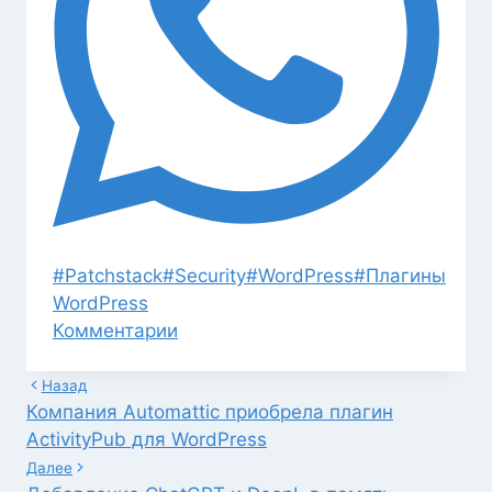
Метки
#
Patchstack
#
Security
#
WordPress
#
Плагины
записи:
WordPress
Комментарии
Навигация
Назад
Компания Automattic приобрела плагин
по
ActivityPub для WordPress
записям
Далее