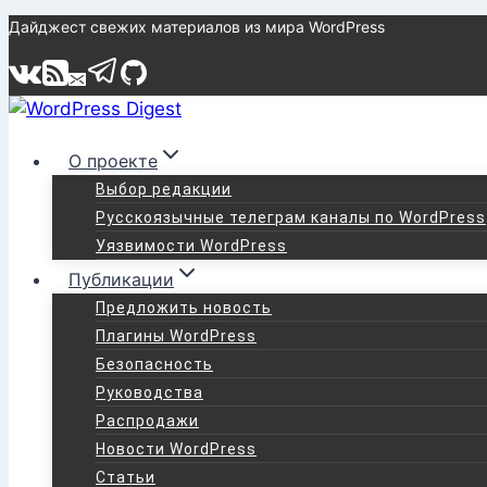
Перейти
Дайджест свежих материалов из мира WordPress
к
содержимому
О проекте
Выбор редакции
Русскоязычные телеграм каналы по WordPress
Уязвимости WordPress
Публикации
Предложить новость
Плагины WordPress
Безопасность
Руководства
Распродажи
Новости WordPress
Статьи