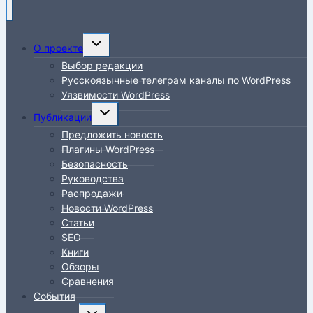
Переключить
О проекте
дочернее
Выбор редакции
меню
Русскоязычные телеграм каналы по WordPress
Уязвимости WordPress
Переключить
Публикации
дочернее
Предложить новость
меню
Плагины WordPress
Безопасность
Руководства
Распродажи
Новости WordPress
Статьи
SEO
Книги
Обзоры
Сравнения
События
Переключить