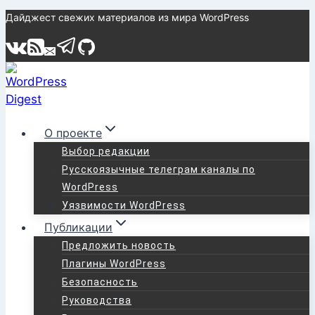
Перейти
Дайджест свежих материалов из мира WordPress
к
содержимому
О проекте
Выбор редакции
Русскоязычные телеграм каналы по
WordPress
Уязвимости WordPress
Публикации
Предложить новость
Плагины WordPress
Безопасность
Руководства