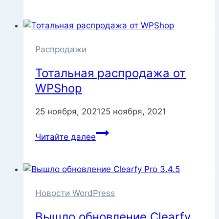
заканчивается
промокод
на
20%
от
Распродажи
WPShop
Тотальная распродажа от
WPShop
25 ноября, 2021
25 ноября, 2021
Тотальная
Читайте далее
распродажа
от
WPShop
Новости WordPress
Вышло обновление Clearfy