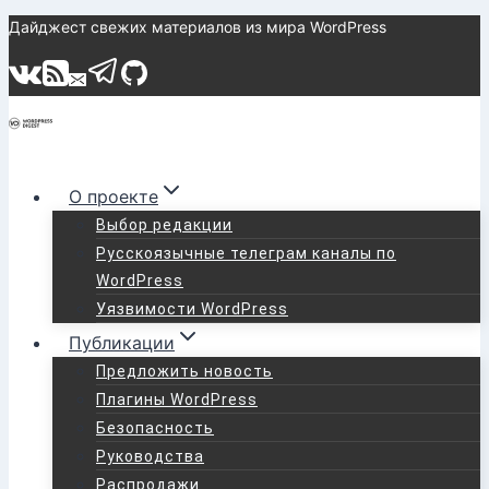
Перейти
Дайджест свежих материалов из мира WordPress
к
содержимому
О проекте
Выбор редакции
Русскоязычные телеграм каналы по
WordPress
Уязвимости WordPress
Публикации
Предложить новость
Плагины WordPress
Безопасность
Руководства
Распродажи