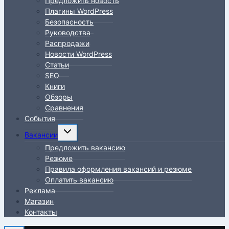
Предложить новость
меню
Плагины WordPress
Безопасность
Руководства
Распродажи
Новости WordPress
Статьи
SEO
Книги
Обзоры
Сравнения
События
Переключить
Вакансии
дочернее
Предложить вакансию
меню
Резюме
Правила оформления вакансий и резюме
Оплатить вакансию
Реклама
Магазин
Контакты