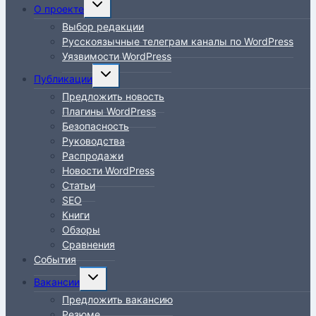
Переключить
О проекте
дочернее
Выбор редакции
меню
Русскоязычные телеграм каналы по WordPress
Уязвимости WordPress
Переключить
Публикации
дочернее
Предложить новость
меню
Плагины WordPress
Безопасность
Руководства
Распродажи
Новости WordPress
Статьи
SEO
Книги
Обзоры
Сравнения
События
Переключить
Вакансии
дочернее
Предложить вакансию
меню
Резюме