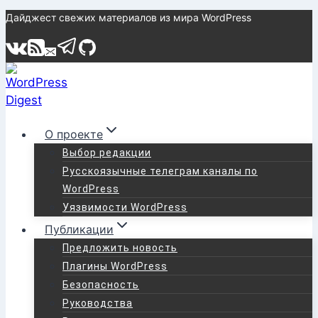
Перейти
Дайджест свежих материалов из мира WordPress
к
содержимому
О проекте
Выбор редакции
Русскоязычные телеграм каналы по
WordPress
Уязвимости WordPress
Публикации
Предложить новость
Плагины WordPress
Безопасность
Руководства