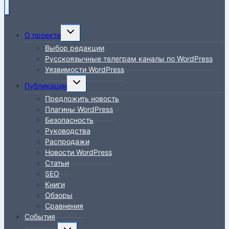
Переключить
О проекте
дочернее
Выбор редакции
меню
Русскоязычные телеграм каналы по WordPress
Уязвимости WordPress
Переключить
Публикации
дочернее
Предложить новость
меню
Плагины WordPress
Безопасность
Руководства
Распродажи
Новости WordPress
Статьи
SEO
Книги
Обзоры
Сравнения
События
Переключить