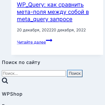
WP_Query: как сравнить
мета-поля между собой в
meta_query запросе
20 декабря, 2022
20 декабря, 2022
WP_Query:
Читайте далее
как
сравнить
мета-
Поиск по сайту
поля
между
Найти:
собой
в
meta_query
запросе
WPShop