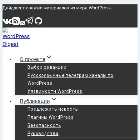
Перейти
Дайджест свежих материалов из мира WordPress
к
содержимому
О проекте
Выбор редакции
Русскоязычные телеграм каналы по
WordPress
Уязвимости WordPress
Публикации
Предложить новость
Плагины WordPress
Безопасность
Руководства