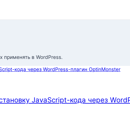
х применять в WordPress.
тановку JavaScript-кода через WordP