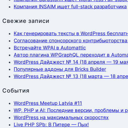
Компания INSAIM ищет full-stack разработчика
Свежие записи
Как генерировать тексты в WordPress бесплат
Согласование спонсорского контрибьюторства 
Встречайте WPAI в Automattic
Автор плагина WPGraphQL переходит в Automa
WordPress Дайджест № 14 (18 апреля — 19 ма
Популярные аддоны для Bricks Builder
WordPress Дайджест № 13 (18 марта — 18 апре
События
WordPress Meetup Latvia #11
WP, PHP и AI: Последние версии, проблемы и 
WordPress на максимальных скоростях
Live PHP SPb: В Питере — Пых!