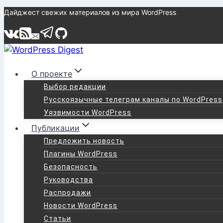
Перейти
Дайджест свежих материалов из мира WordPress
к
содержимому
О проекте
Выбор редакции
Русскоязычные телеграм каналы по WordPress
Уязвимости WordPress
Публикации
Предложить новость
Плагины WordPress
Безопасность
Руководства
Распродажи
Новости WordPress
Статьи