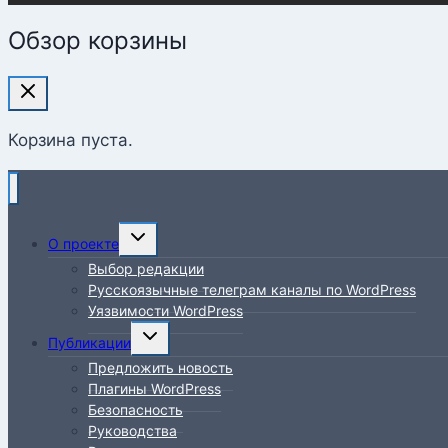
Обзор корзины
Корзина пуста.
Переключить
О проекте
дочернее
Выбор редакции
меню
Русскоязычные телеграм каналы по WordPress
Уязвимости WordPress
Переключить
Публикации
дочернее
Предложить новость
меню
Плагины WordPress
Безопасность
Руководства