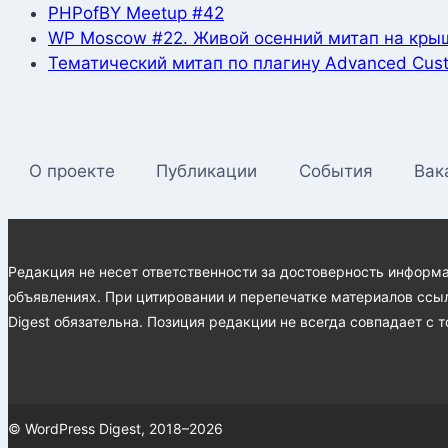
PHPofBY Meetup #42
WP Moscow #22. Живой осенний митап на кры
Тематический митап по плагину Advanced Cust
О проекте
Публикации
События
Вак
Редакция не несет ответственности за достоверность информ
объявлениях. При цитировании и перепечатке материалов ссыл
Digest обязательна. Позиция редакции не всегда совпадает с т
© WordPress Digest, 2018–2026