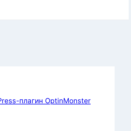
ress-плагин OptinMonster