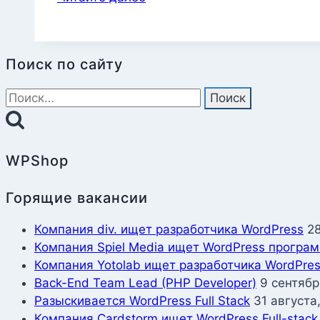
допускающая
подстановку
JavaScript-
кода
Поиск по сайту
через
Найти:
WordPress-
плагин
OptinMonster
WPShop
Горящие вакансии
Компания div. ищет разработчика WordPress
2
Компания Spiel Media ищет WordPress програ
Компания Yotolab ищет разработчика WordPre
Back-End Team Lead (PHP Developer)
9 сентябр
Разыскивается WordPress Full Stack
31 августа
Компания Cardstorm ищет WordPress Full-stack