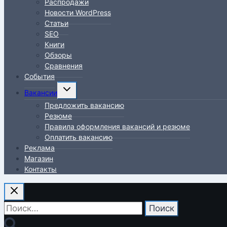
Распродажи
Новости WordPress
Статьи
SEO
Книги
Обзоры
Сравнения
События
Переключить
Вакансии
дочернее
Предложить вакансию
меню
Резюме
Правила оформления вакансий и резюме
Оплатить вакансию
Реклама
Магазин
Контакты
Найти: