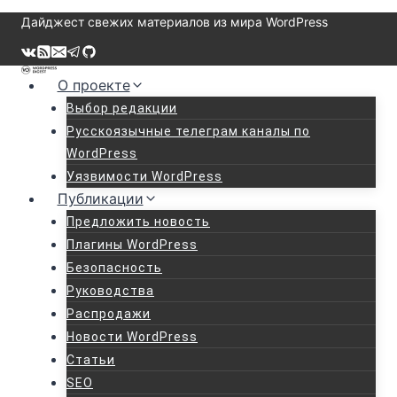
Перейти
Дайджест свежих материалов из мира WordPress
к
содержимому
О проекте
Выбор редакции
Русскоязычные телеграм каналы по
WordPress
Уязвимости WordPress
Публикации
Предложить новость
Плагины WordPress
Безопасность
Руководства
Распродажи
Новости WordPress
Статьи
SEO