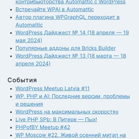
контрибьюторства Automattic с WordPress
Встречайте WPAI в Automattic
Автор плагина WPGraphQL переходит в
Automattic
WordPress Дайджест № 14 (18 апреля — 19
мая 2024)
Популярные аддоны для Bricks Builder
WordPress Дайджест № 13 (18 марта — 18
апреля 2024)
События
WordPress Meetup Latvia #11
WP, PHP и AI: Последние версии, проблемы
и решения
WordPress на максимальных скоростях
Live PHP SPb: В Питере — Пых!
PHPofBY Meetup #42
WP Moscow #22. Живой осенний митап на