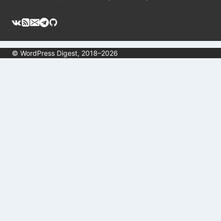
© WordPress Digest, 2018–2026
Обзор корзины
Корзина пуста.
Переключить
О проекте
дочернее
Выбор редакции
меню
Русскоязычные телеграм каналы по WordPress
Уязвимости WordPress
Переключить
Публикации
дочернее