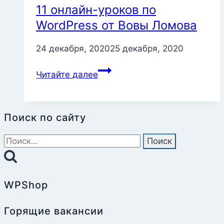
11 онлайн-уроков по
WordPress от Вовы Ломова
24 декабря, 2020
25 декабря, 2020
11
Читайте далее
онлайн-
уроков
по
Поиск по сайту
WordPress
от
Найти:
Вовы
Ломова
WPShop
Горящие вакансии