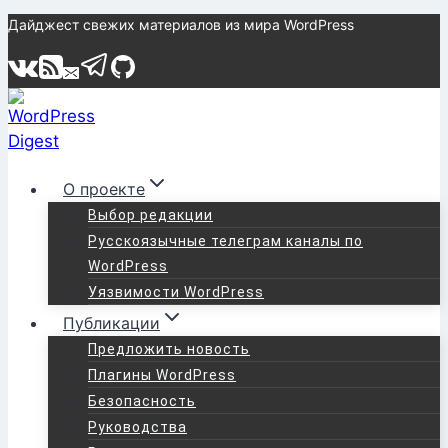
Перейти
Дайджест свежих материалов из мира WordPress
к
содержимому
О проекте
Выбор редакции
Русскоязычные телеграм каналы по
WordPress
Уязвимости WordPress
Публикации
Предложить новость
Плагины WordPress
Безопасность
Руководства