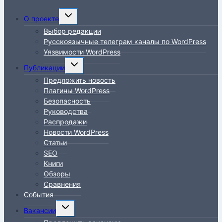
Переключить
О проекте
дочернее
Выбор редакции
меню
Русскоязычные телеграм каналы по WordPress
Уязвимости WordPress
Переключить
Публикации
дочернее
Предложить новость
меню
Плагины WordPress
Безопасность
Руководства
Распродажи
Новости WordPress
Статьи
SEO
Книги
Обзоры
Сравнения
События
Переключить
Вакансии
дочернее