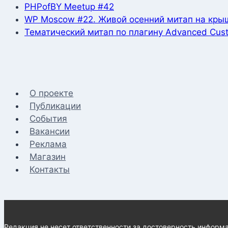
PHPofBY Meetup #42
WP Moscow #22. Живой осенний митап на кры
Тематический митап по плагину Advanced Cust
О проекте
Публикации
События
Вакансии
Реклама
Магазин
Контакты
Редакция не несет ответственности за достоверность информа