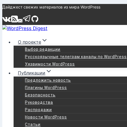
Перейти
Дайджест свежих материалов из мира WordPress
к
содержимому
О проекте
Выбор редакции
Русскоязычные телеграм каналы по WordPress
Уязвимости WordPress
Публикации
Предложить новость
Плагины WordPress
Безопасность
Руководства
Распродажи
Новости WordPress
Статьи