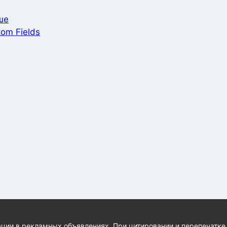
ше
om Fields
ции в рекламных объявлениях. При цитировании и перепечатке 