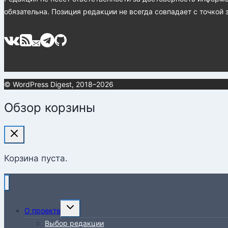
обязательна. Позиция редакции не всегда совпадает с точкой 
© WordPress Digest, 2018–2026
Обзор корзины
Корзина пуста.
Переключить
О проекте
дочернее
Выбор редакции
меню