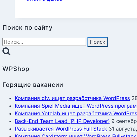
YAML
Поиск по сайту
Найти:
WPShop
Горящие вакансии
Компания div. ищет разработчика WordPress
2
Компания Spiel Media ищет WordPress програ
Компания Yotolab ищет разработчика WordPre
Back-End Team Lead (PHP Developer)
9 сентябр
Разыскивается WordPress Full Stack
31 августа
Компания Cardstorm ищет WordPress Full-stack