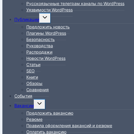
Русскоязычные телеграм каналы по WordPress
Уязвимости WordPress
Переключить
Публикации
дочернее
Предложить новость
меню
Плагины WordPress
Безопасность
Руководства
Распродажи
Новости WordPress
Статьи
SEO
Книги
Обзоры
Сравнения
События
Переключить
Вакансии
дочернее
Предложить вакансию
меню
Резюме
Правила оформления вакансий и резюме
Оплатить вакансию