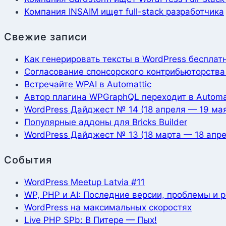
Компания INSAIM ищет full-stack разработчика
Свежие записи
Как генерировать тексты в WordPress бесплат
Согласование спонсорского контрибьюторства 
Встречайте WPAI в Automattic
Автор плагина WPGraphQL переходит в Automa
WordPress Дайджест № 14 (18 апреля — 19 ма
Популярные аддоны для Bricks Builder
WordPress Дайджест № 13 (18 марта — 18 апре
События
WordPress Meetup Latvia #11
WP, PHP и AI: Последние версии, проблемы и 
WordPress на максимальных скоростях
Live PHP SPb: В Питере — Пых!