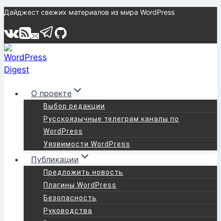
Перейти
Дайджест свежих материалов из мира WordPress
к
содержимому
О проекте
Выбор редакции
Русскоязычные телеграм каналы по
WordPress
Уязвимости WordPress
Публикации
Предложить новость
Плагины WordPress
Безопасность
Руководства