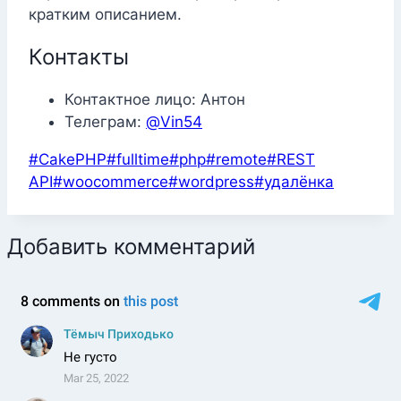
кратким описанием.
Контакты
Контактное лицо: Антон
Телеграм:
@Vin54
Метки
#
CakePHP
#
fulltime
#
php
#
remote
#
REST
записи:
API
#
woocommerce
#
wordpress
#
удалёнка
Добавить комментарий