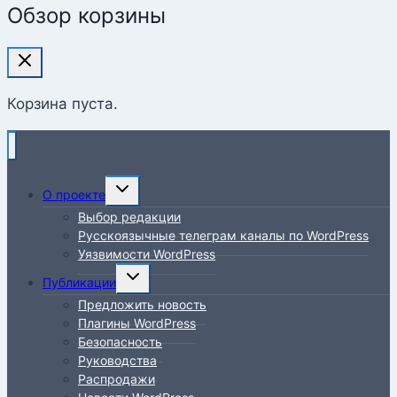
Обзор корзины
Корзина пуста.
Переключить
О проекте
дочернее
Выбор редакции
меню
Русскоязычные телеграм каналы по WordPress
Уязвимости WordPress
Переключить
Публикации
дочернее
Предложить новость
меню
Плагины WordPress
Безопасность
Руководства
Распродажи