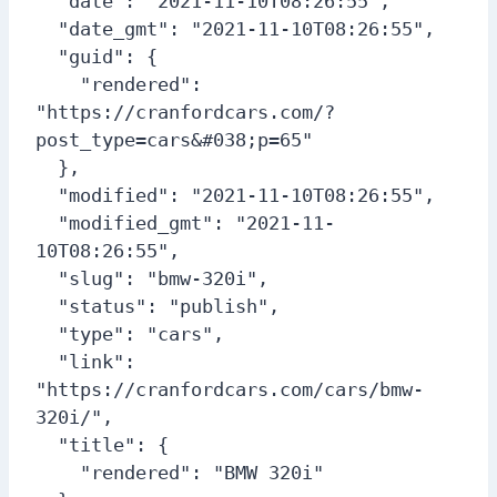
  "date": "2021-11-10T08:26:55",

  "date_gmt": "2021-11-10T08:26:55",

  "guid": {

    "rendered": 
"https://cranfordcars.com/?
post_type=cars&#038;p=65"

  },

  "modified": "2021-11-10T08:26:55",

  "modified_gmt": "2021-11-
10T08:26:55",

  "slug": "bmw-320i",

  "status": "publish",

  "type": "cars",

  "link": 
"https://cranfordcars.com/cars/bmw-
320i/",

  "title": {

    "rendered": "BMW 320i"
