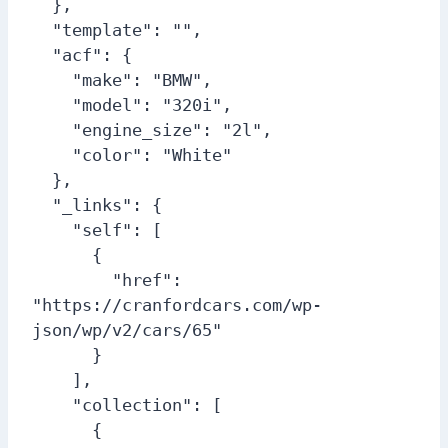
  },

  "template": "",

  "acf": {

    "make": "BMW",

    "model": "320i",

    "engine_size": "2l",

    "color": "White"

  },

  "_links": {

    "self": [

      {

        "href": 
"https://cranfordcars.com/wp-
json/wp/v2/cars/65"

      }

    ],

    "collection": [

      {
