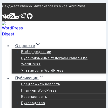
Перейти
Дайджест свежих материалов из мира WordPress
к
содержимому
О проекте
Выбор редакции
Русскоязычные телеграм каналы по
WordPress
Уязвимости WordPress
Публикации
Предложить новость
Плагины WordPress
Безопасность
Руководства