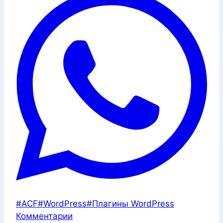
Метки
#
ACF
#
WordPress
#
Плагины WordPress
записи:
Комментарии