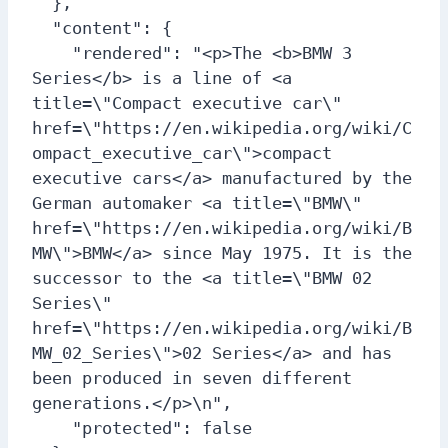
  },

  "content": {

    "rendered": "<p>The <b>BMW 3 
Series</b> is a line of <a 
title=\"Compact executive car\" 
href=\"https://en.wikipedia.org/wiki/C
ompact_executive_car\">compact 
executive cars</a> manufactured by the 
German automaker <a title=\"BMW\" 
href=\"https://en.wikipedia.org/wiki/B
MW\">BMW</a> since May 1975. It is the 
successor to the <a title=\"BMW 02 
Series\" 
href=\"https://en.wikipedia.org/wiki/B
MW_02_Series\">02 Series</a> and has 
been produced in seven different 
generations.</p>\n",

    "protected": false
