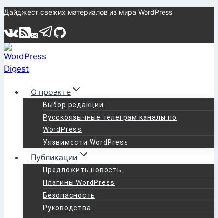
Перейти
Дайджест свежих материалов из мира WordPress
к
содержимому
О проекте
Выбор редакции
Русскоязычные телеграм каналы по
WordPress
Уязвимости WordPress
Публикации
Предложить новость
Плагины WordPress
Безопасность
Руководства