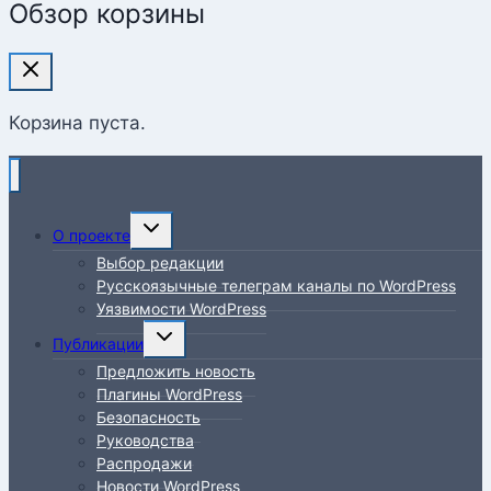
Обзор корзины
Корзина пуста.
Переключить
О проекте
дочернее
Выбор редакции
меню
Русскоязычные телеграм каналы по WordPress
Уязвимости WordPress
Переключить
Публикации
дочернее
Предложить новость
меню
Плагины WordPress
Безопасность
Руководства
Распродажи
Новости WordPress