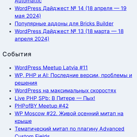
Automattic
WordPress Дайджест № 14 (18 апреля — 19
мая 2024)
Популярные аддоны для Bricks Builder
WordPress Дайджест № 13 (18 марта — 18
апреля 2024)
События
WordPress Meetup Latvia #11
WP, PHP и AI: Последние версии, проблемы и
решения
WordPress на максимальных скоростях
Live PHP SPb: В Питере — Пых!
PHPofBY Meetup #42
WP Moscow #22. Живой осенний митап на
крыше
Тематический митап по плагину Advanced
Custom Fields