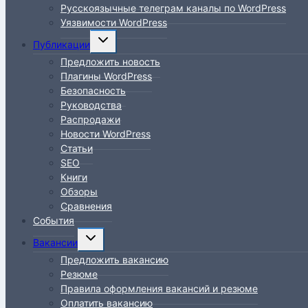
Русскоязычные телеграм каналы по WordPress
Уязвимости WordPress
Переключить
Публикации
дочернее
Предложить новость
меню
Плагины WordPress
Безопасность
Руководства
Распродажи
Новости WordPress
Статьи
SEO
Книги
Обзоры
Сравнения
События
Переключить
Вакансии
дочернее
Предложить вакансию
меню
Резюме
Правила оформления вакансий и резюме
Оплатить вакансию