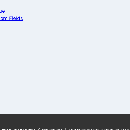
ше
om Fields
ции в рекламных объявлениях. При цитировании и перепечатке 