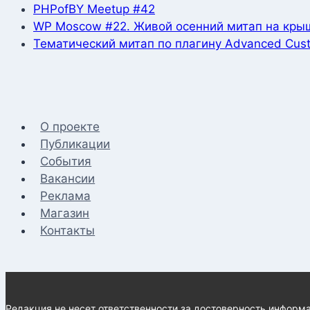
PHPofBY Meetup #42
WP Moscow #22. Живой осенний митап на кры
Тематический митап по плагину Advanced Cust
О проекте
Публикации
События
Вакансии
Реклама
Магазин
Контакты
Редакция не несет ответственности за достоверность информа