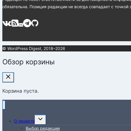
обязательна. Позиция редакции не всегда совпадает с точкой 
© WordPress Digest, 2018–2026
Обзор корзины
Корзина пуста.
Переключить
О проекте
дочернее
Выбор редакции
меню