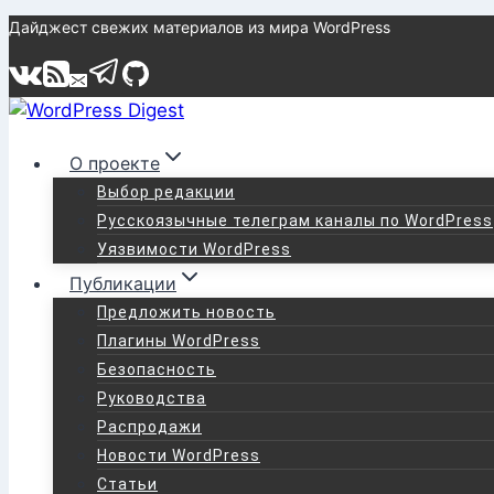
Перейти
Дайджест свежих материалов из мира WordPress
к
содержимому
О проекте
Выбор редакции
Русскоязычные телеграм каналы по WordPress
Уязвимости WordPress
Публикации
Предложить новость
Плагины WordPress
Безопасность
Руководства
Распродажи
Новости WordPress
Статьи