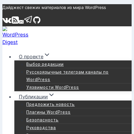
Перейти
Дайджест свежих материалов из мира WordPress
к
содержимому
О проекте
Выбор редакции
Русскоязычные телеграм каналы по
WordPress
Уязвимости WordPress
Публикации
Предложить новость
Плагины WordPress
Безопасность
Руководства