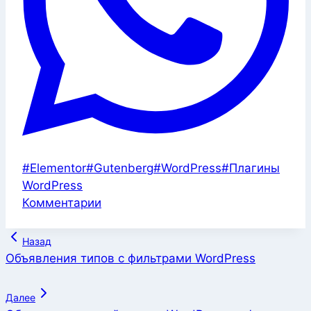
Метки
#
Elementor
#
Gutenberg
#
WordPress
#
Плагины
записи:
WordPress
Комментарии
Навигация
Назад
по
Объявления типов с фильтрами WordPress
записям
Далее