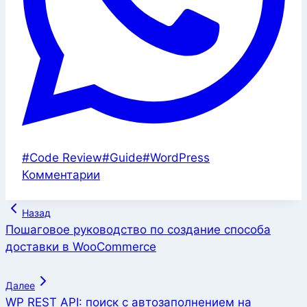
Метки
#
Code Review
#
Guide
#
WordPress
записи:
Комментарии
Навигация
Назад
по
Пошаговое руководство по создание способа
доставки в WooCommerce
записям
Далее
WP REST API: поиск с автозаполнением на