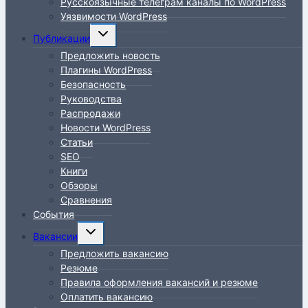
Русскоязычные телеграм каналы по WordPress
Уязвимости WordPress
Переключить
Публикации
дочернее
Предложить новость
меню
Плагины WordPress
Безопасность
Руководства
Распродажи
Новости WordPress
Статьи
SEO
Книги
Обзоры
Сравнения
События
Переключить
Вакансии
дочернее
Предложить вакансию
меню
Резюме
Правила оформления вакансий и резюме
Оплатить вакансию