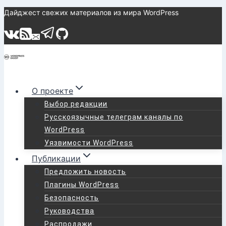
Перейти
Дайджест свежих материалов из мира WordPress
к
содержимому
О проекте
Выбор редакции
Русскоязычные телеграм каналы по
WordPress
Уязвимости WordPress
Публикации
Предложить новость
Плагины WordPress
Безопасность
Руководства
Распродажи