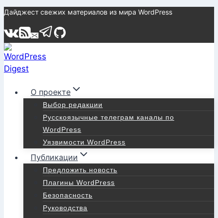
Перейти
Дайджест свежих материалов из мира WordPress
к
содержимому
О проекте
Выбор редакции
Русскоязычные телеграм каналы по
WordPress
Уязвимости WordPress
Публикации
Предложить новость
Плагины WordPress
Безопасность
Руководства