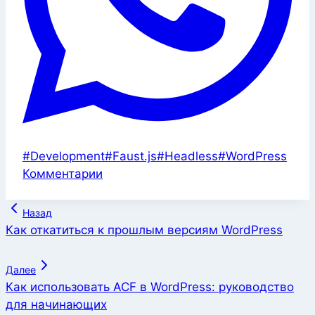
Метки
#
Development
#
Faust.js
#
Headless
#
WordPress
записи:
Комментарии
Навигация
Назад
по
Как откатиться к прошлым версиям WordPress
записям
Далее
Как использовать ACF в WordPress: руководство
для начинающих