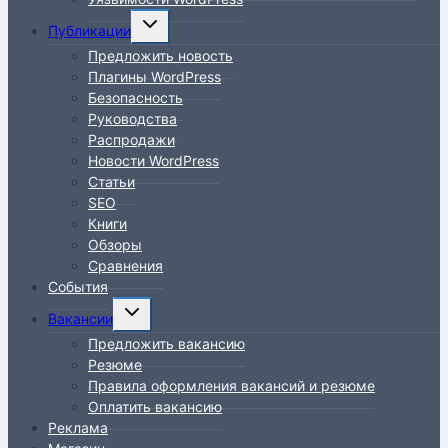
Переключить
Публикации
дочернее
Предложить новость
меню
Плагины WordPress
Безопасность
Руководства
Распродажи
Новости WordPress
Статьи
SEO
Книги
Обзоры
Сравнения
События
Переключить
Вакансии
дочернее
Предложить вакансию
меню
Резюме
Правила оформления вакансий и резюме
Оплатить вакансию
Реклама