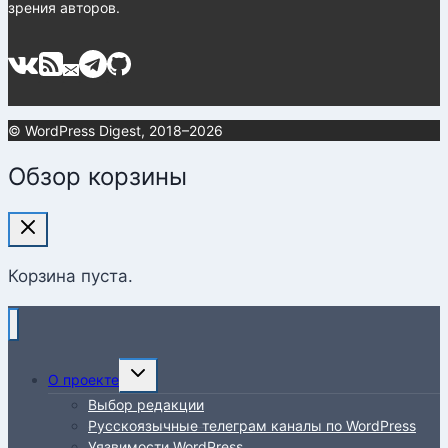
зрения авторов.
© WordPress Digest, 2018–2026
Обзор корзины
Корзина пуста.
Переключить
О проекте
дочернее
Выбор редакции
меню
Русскоязычные телеграм каналы по WordPress
Уязвимости WordPress