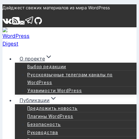
Перейти
Дайджест свежих материалов из мира WordPress
к
содержимому
О проекте
Выбор редакции
Русскоязычные телеграм каналы по
WordPress
Уязвимости WordPress
Публикации
Предложить новость
Плагины WordPress
Безопасность
Руководства