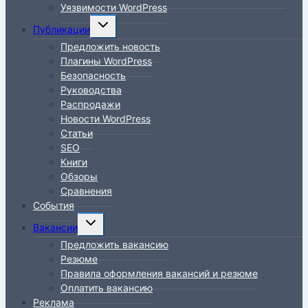
Уязвимости WordPress
Переключить
Публикации
дочернее
Предложить новость
меню
Плагины WordPress
Безопасность
Руководства
Распродажи
Новости WordPress
Статьи
SEO
Книги
Обзоры
Сравнения
События
Переключить
Вакансии
дочернее
Предложить вакансию
меню
Резюме
Правила оформления вакансий и резюме
Оплатить вакансию
Реклама