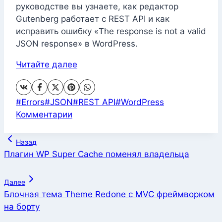
руководстве вы узнаете, как редактор
Gutenberg работает с REST API и как
исправить ошибку «The response is not a valid
JSON response» в WordPress.
Читайте далее
Метки
#
Errors
#
JSON
#
REST API
#
WordPress
записи:
Комментарии
Навигация
Назад
по
Плагин WP Super Cache поменял владельца
записям
Далее
Блочная тема Theme Redone с MVC фреймворком
на борту