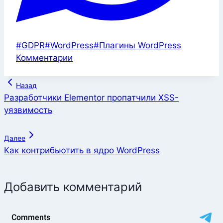
Метки
#
GDPR
#
WordPress
#
Плагины WordPress
записи:
Комментарии
Навигация
Назад
по
Разработчики Elementor пропатчили XSS-
уязвимость
записям
Далее
Как контрибьютить в ядро WordPress
Добавить комментарий