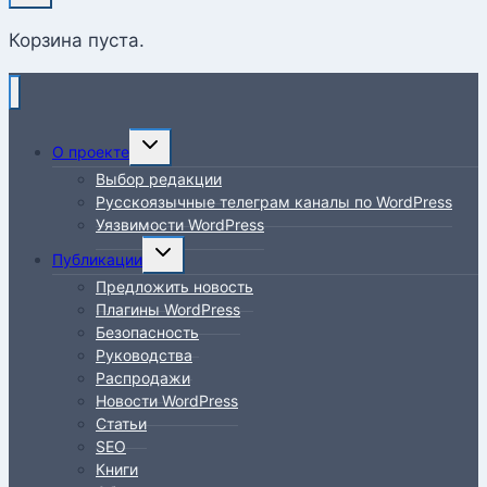
Корзина пуста.
Переключить
О проекте
дочернее
Выбор редакции
меню
Русскоязычные телеграм каналы по WordPress
Уязвимости WordPress
Переключить
Публикации
дочернее
Предложить новость
меню
Плагины WordPress
Безопасность
Руководства
Распродажи
Новости WordPress
Статьи
SEO
Книги