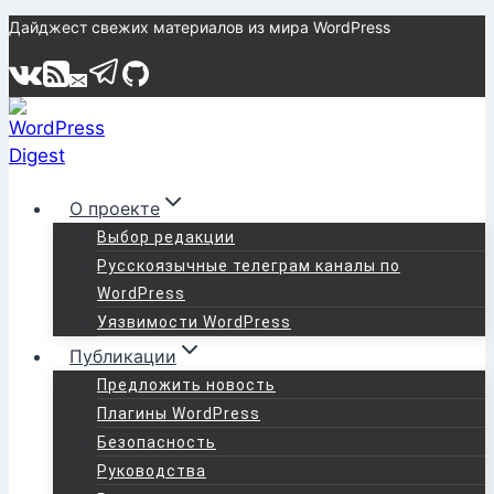
Перейти
Дайджест свежих материалов из мира WordPress
к
содержимому
О проекте
Выбор редакции
Русскоязычные телеграм каналы по
WordPress
Уязвимости WordPress
Публикации
Предложить новость
Плагины WordPress
Безопасность
Руководства