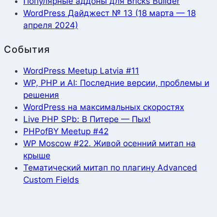
Популярные аддоны для Bricks Builder
WordPress Дайджест № 13 (18 марта — 18
апреля 2024)
События
WordPress Meetup Latvia #11
WP, PHP и AI: Последние версии, проблемы и
решения
WordPress на максимальных скоростях
Live PHP SPb: В Питере — Пых!
PHPofBY Meetup #42
WP Moscow #22. Живой осенний митап на
крыше
Тематический митап по плагину Advanced
Custom Fields