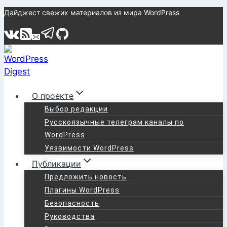
Перейти
Дайджест свежих материалов из мира WordPress
к
содержимому
О проекте
Выбор редакции
Русскоязычные телеграм каналы по
WordPress
Уязвимости WordPress
Публикации
Предложить новость
Плагины WordPress
Безопасность
Руководства