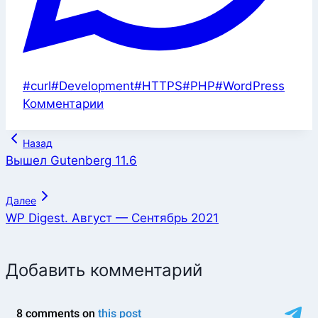
Метки
#
curl
#
Development
#
HTTPS
#
PHP
#
WordPress
записи:
Комментарии
Навигация
Назад
по
Вышел Gutenberg 11.6
записям
Далее
WP Digest. Август — Сентябрь 2021
Добавить комментарий