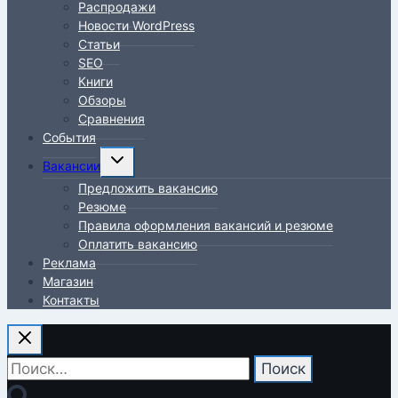
Распродажи
Новости WordPress
Статьи
SEO
Книги
Обзоры
Сравнения
События
Переключить
Вакансии
дочернее
Предложить вакансию
меню
Резюме
Правила оформления вакансий и резюме
Оплатить вакансию
Реклама
Магазин
Контакты
Найти: