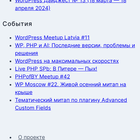
WordPress Дайджест № 13 (18 марта — 18
апреля 2024)
События
WordPress Meetup Latvia #11
WP, PHP и AI: Последние версии, проблемы и
решения
WordPress на максимальных скоростях
Live PHP SPb: В Питере — Пых!
PHPofBY Meetup #42
WP Moscow #22. Живой осенний митап на
крыше
Тематический митап по плагину Advanced
Custom Fields
О проекте