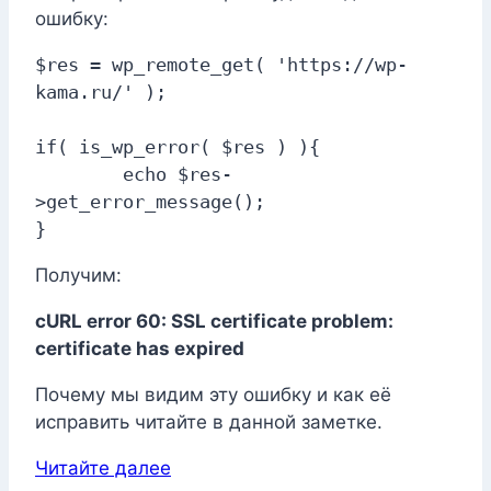
ошибку:
$res = wp_remote_get( 'https://wp-
kama.ru/' );

if( is_wp_error( $res ) ){

	echo $res-
>get_error_message();

}
Получим:
cURL error 60: SSL certificate problem:
certificate has expired
Почему мы видим эту ошибку и как её
исправить читайте в данной заметке.
Читайте далее