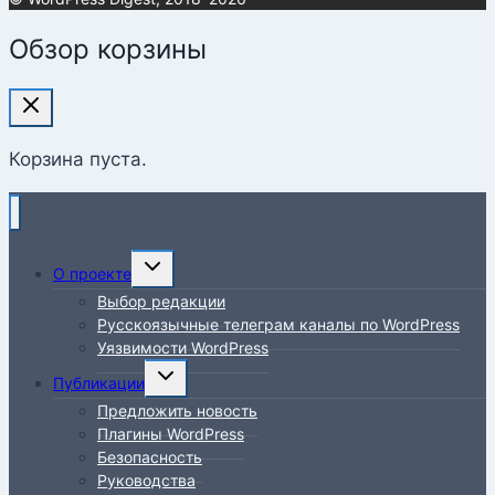
Обзор корзины
Корзина пуста.
Переключить
О проекте
дочернее
Выбор редакции
меню
Русскоязычные телеграм каналы по WordPress
Уязвимости WordPress
Переключить
Публикации
дочернее
Предложить новость
меню
Плагины WordPress
Безопасность
Руководства