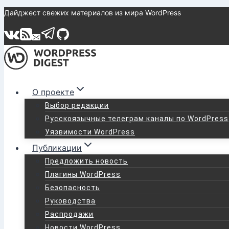
Перейти
Дайджест свежих материалов из мира WordPress
к
содержимому
О проекте
Выбор редакции
Русскоязычные телеграм каналы по WordPress
Уязвимости WordPress
Публикации
Предложить новость
Плагины WordPress
Безопасность
Руководства
Распродажи
Новости WordPress