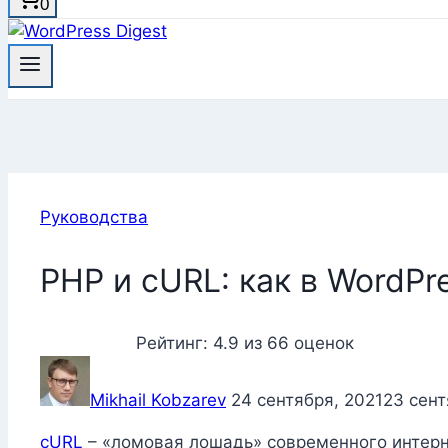
0
Руководства
PHP и cURL: как в WordP
Рейтинг:
4.9
из
66
оценок
Mikhail Kobzarev
24 сентября, 2021
23 сент
cURL
– «ломовая лошадь» современного интерне