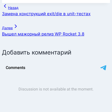
Навигация
Назад
по
Замена конструкций exit/die в unit-тестах
записям
Далее
Вышел мажорный релиз WP Rocket 3.8
Добавить комментарий