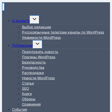
Переключить
О проекте
дочернее
Выбор редакции
меню
Русскоязычные телеграм каналы по WordPress
Уязвимости WordPress
Переключить
Публикации
дочернее
Предложить новость
меню
Плагины WordPress
Безопасность
Руководства
Распродажи
Новости WordPress
Статьи
SEO
Книги
Обзоры
Сравнения
События