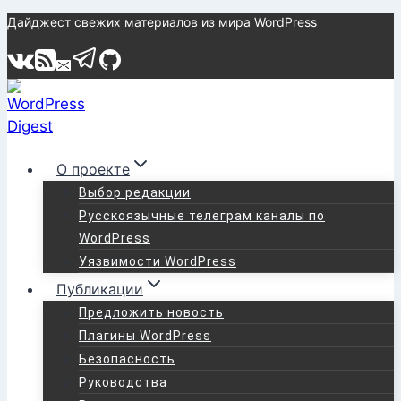
Перейти
Дайджест свежих материалов из мира WordPress
к
содержимому
О проекте
Выбор редакции
Русскоязычные телеграм каналы по
WordPress
Уязвимости WordPress
Публикации
Предложить новость
Плагины WordPress
Безопасность
Руководства