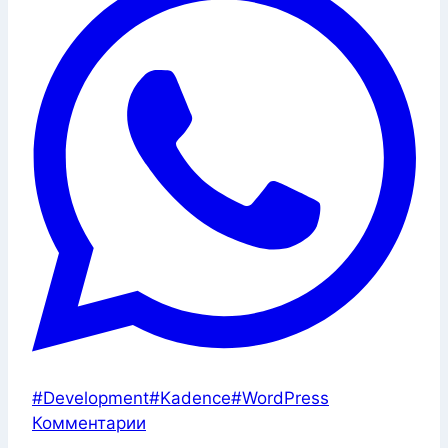
Метки
#
Development
#
Kadence
#
WordPress
записи:
Комментарии