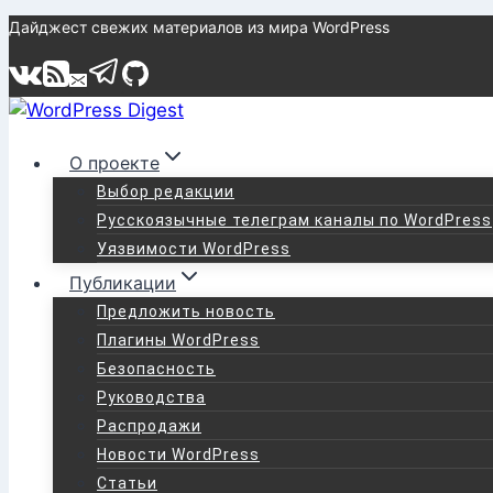
Перейти
Дайджест свежих материалов из мира WordPress
к
содержимому
О проекте
Выбор редакции
Русскоязычные телеграм каналы по WordPress
Уязвимости WordPress
Публикации
Предложить новость
Плагины WordPress
Безопасность
Руководства
Распродажи
Новости WordPress
Статьи