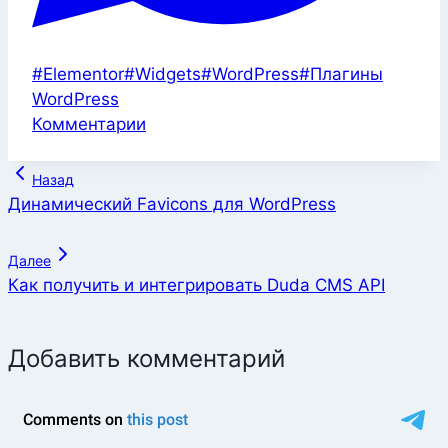
Метки
#
Elementor
#
Widgets
#
WordPress
#
Плагины
записи:
WordPress
Комментарии
Навигация
Назад
по
Динамический Favicons для WordPress
записям
Далее
Как получить и интегрировать Duda CMS API
Добавить комментарий