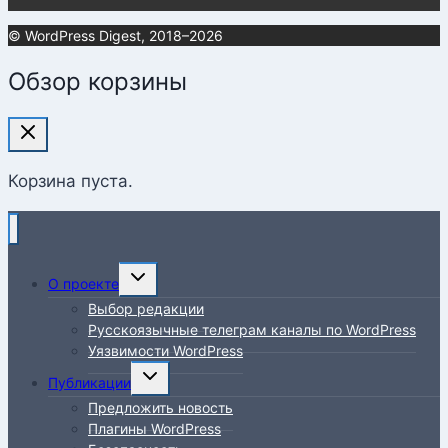
© WordPress Digest, 2018–2026
Обзор корзины
Корзина пуста.
Переключить
О проекте
дочернее
Выбор редакции
меню
Русскоязычные телеграм каналы по WordPress
Уязвимости WordPress
Переключить
Публикации
дочернее
Предложить новость
меню
Плагины WordPress