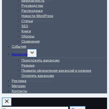
Безопасность
Руководства
Распродажи
Новости WordPress
Статьи
SEO
Книги
Обзоры
Сравнения
События
Переключить
Вакансии
дочернее
Предложить вакансию
меню
Резюме
Правила оформления вакансий и резюме
Оплатить вакансию
Реклама
Магазин
Контакты
Найти: