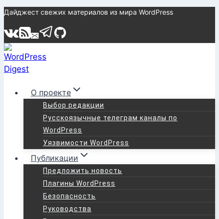
Перейти
Дайджест свежих материалов из мира WordPress
к
содержимому
О проекте
Выбор редакции
Русскоязычные телеграм каналы по
WordPress
Уязвимости WordPress
Публикации
Предложить новость
Плагины WordPress
Безопасность
Руководства