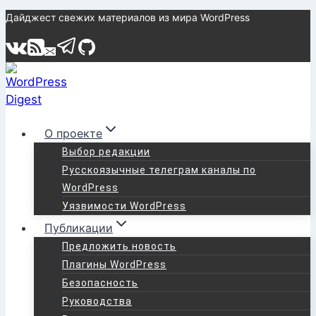
Перейти
Дайджест свежих материалов из мира WordPress
к
содержимому
О проекте
Выбор редакции
Русскоязычные телеграм каналы по
WordPress
Уязвимости WordPress
Публикации
Предложить новость
Плагины WordPress
Безопасность
Руководства