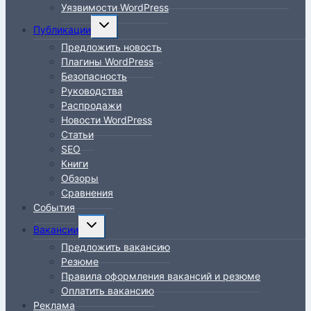
Уязвимости WordPress
Переключить
Публикации
дочернее
Предложить новость
меню
Плагины WordPress
Безопасность
Руководства
Распродажи
Новости WordPress
Статьи
SEO
Книги
Обзоры
Сравнения
События
Переключить
Вакансии
дочернее
Предложить вакансию
меню
Резюме
Правила оформления вакансий и резюме
Оплатить вакансию
Реклама