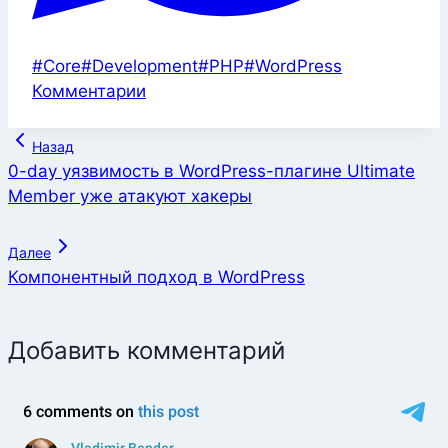
Метки
#
Core
#
Development
#
PHP
#
WordPress
записи:
Комментарии
Навигация
Назад
по
0-day уязвимость в WordPress-плагине Ultimate
Member уже атакуют хакеры
записям
Далее
Компонентный подход в WordPress
Добавить комментарий