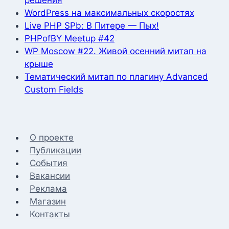
решения
WordPress на максимальных скоростях
Live PHP SPb: В Питере — Пых!
PHPofBY Meetup #42
WP Moscow #22. Живой осенний митап на
крыше
Тематический митап по плагину Advanced
Custom Fields
О проекте
Публикации
События
Вакансии
Реклама
Магазин
Контакты