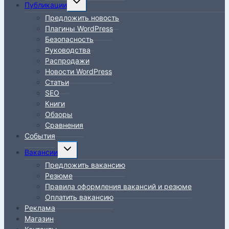
Публикации
дочернее
Предложить новость
меню
Плагины WordPress
Безопасность
Руководства
Распродажи
Новости WordPress
Статьи
SEO
Книги
Обзоры
Сравнения
События
Переключить
Вакансии
дочернее
Предложить вакансию
меню
Резюме
Правила оформления вакансий и резюме
Оплатить вакансию
Реклама
Магазин