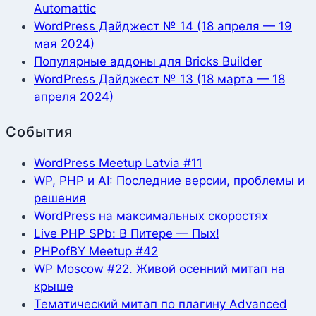
Automattic
WordPress Дайджест № 14 (18 апреля — 19
мая 2024)
Популярные аддоны для Bricks Builder
WordPress Дайджест № 13 (18 марта — 18
апреля 2024)
События
WordPress Meetup Latvia #11
WP, PHP и AI: Последние версии, проблемы и
решения
WordPress на максимальных скоростях
Live PHP SPb: В Питере — Пых!
PHPofBY Meetup #42
WP Moscow #22. Живой осенний митап на
крыше
Тематический митап по плагину Advanced