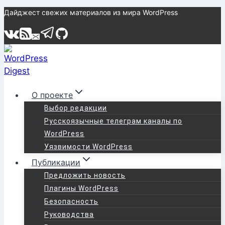
Перейти
Дайджест свежих материалов из мира WordPress
к
содержимому
О проекте
Выбор редакции
Русскоязычные телеграм каналы по
WordPress
Уязвимости WordPress
Публикации
Предложить новость
Плагины WordPress
Безопасность
Руководства