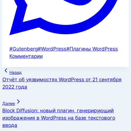
Метки
#
Gutenberg
#
WordPress
#
Плагины WordPress
записи:
Комментарии
Навигация
Назад
по
Отчёт об уязвимостях WordPress от 21 сентября
2022 года
записям
Далее
Block Diffusion: новый плагин, генерирующий
изображения в WordPress на базе текстового
ввода