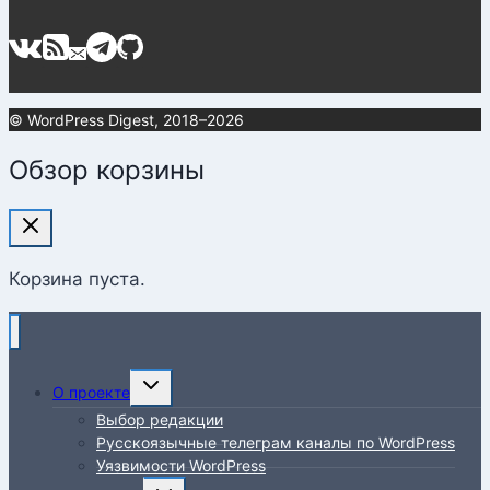
© WordPress Digest, 2018–2026
Обзор корзины
Корзина пуста.
Переключить
О проекте
дочернее
Выбор редакции
меню
Русскоязычные телеграм каналы по WordPress
Уязвимости WordPress
Переключить