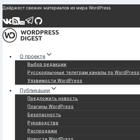
Перейти
Дайджест свежих материалов из мира WordPress
к
содержимому
О проекте
Выбор редакции
Русскоязычные телеграм каналы по WordPress
Уязвимости WordPress
Публикации
Предложить новость
Плагины WordPress
Безопасность
Руководства
Распродажи
Новости WordPress