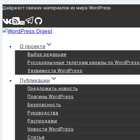
Перейти
Дайджест свежих материалов из мира WordPress
к
содержимому
О проекте
Выбор редакции
Русскоязычные телеграм каналы по WordPress
Уязвимости WordPress
Публикации
Предложить новость
Плагины WordPress
Безопасность
Руководства
Распродажи
Новости WordPress
Статьи