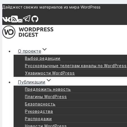
Перейти
Дайджест свежих материалов из мира WordPress
к
содержимому
О проекте
Выбор редакции
Русскоязычные телеграм каналы по WordPress
Уязвимости WordPress
Публикации
Предложить новость
Плагины WordPress
Безопасность
Руководства
Распродажи
Новости WordPress