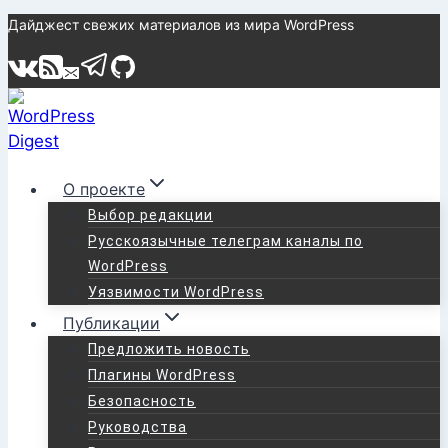
Перейти
Дайджест свежих материалов из мира WordPress
к
содержимому
О проекте
Выбор редакции
Русскоязычные телеграм каналы по
WordPress
Уязвимости WordPress
Публикации
Предложить новость
Плагины WordPress
Безопасность
Руководства