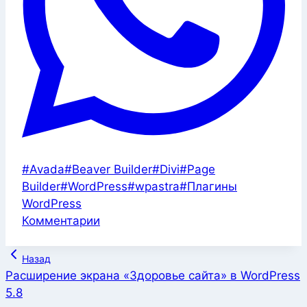
Метки
#
Avada
#
Beaver Builder
#
Divi
#
Page
записи:
Builder
#
WordPress
#
wpastra
#
Плагины
WordPress
Комментарии
Навигация
Назад
по
Расширение экрана «Здоровье сайта» в WordPress
5.8
записям