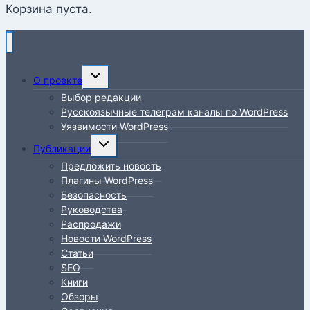
Корзина пуста.
Переключить
О проекте
дочернее
Выбор редакции
меню
Русскоязычные телеграм каналы по WordPress
Уязвимости WordPress
Переключить
Публикации
дочернее
Предложить новость
меню
Плагины WordPress
Безопасность
Руководства
Распродажи
Новости WordPress
Статьи
SEO
Книги
Обзоры