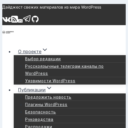
Перейти
Дайджест свежих материалов из мира WordPress
к
содержимому
О проекте
Выбор редакции
Русскоязычные телеграм каналы по
WordPress
Уязвимости WordPress
Публикации
Предложить новость
Плагины WordPress
Безопасность
Руководства
Распродажи