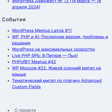
WordPress Дайджест № 13 (18 марта — 18
апреля 2024)
События
WordPress Meetup Latvia #11
WP, PHP и AI: Последние версии, проблемы и
решения
WordPress на максимальных скоростях
Live PHP SPb: В Питере — Пых!
PHPofBY Meetup #42
WP Moscow #22. Живой осенний митап на
крыше
Тематический митап по плагину Advanced
Custom Fields
О проекте