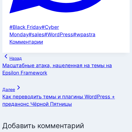
Метки
#
Black Friday
#
Cyber
записи:
Monday
#
sales
#
WordPress
#
wpastra
Комментарии
Навигация
Назад
по
Масштабные атака, нацеленная на темы на
Epsilon Framework
записям
Далее
Как переводить темы и плагины WordPress +
преданонс Чёрной Пятницы
Добавить комментарий