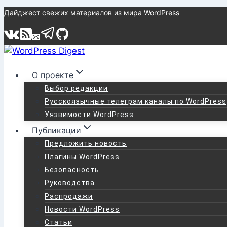
Перейти
Дайджест свежих материалов из мира WordPress
к
содержимому
О проекте
Выбор редакции
Русскоязычные телеграм каналы по WordPress
Уязвимости WordPress
Публикации
Предложить новость
Плагины WordPress
Безопасность
Руководства
Распродажи
Новости WordPress
Статьи