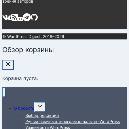
зрения авторов.
© WordPress Digest, 2018–2026
Обзор корзины
Корзина пуста.
Переключить
О проекте
дочернее
Выбор редакции
меню
Русскоязычные телеграм каналы по WordPress
Уязвимости WordPress