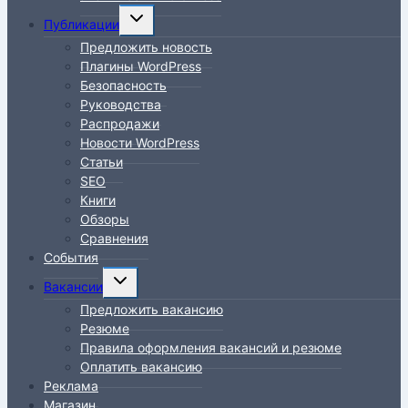
Переключить
Публикации
дочернее
Предложить новость
меню
Плагины WordPress
Безопасность
Руководства
Распродажи
Новости WordPress
Статьи
SEO
Книги
Обзоры
Сравнения
События
Переключить
Вакансии
дочернее
Предложить вакансию
меню
Резюме
Правила оформления вакансий и резюме
Оплатить вакансию
Реклама
Магазин