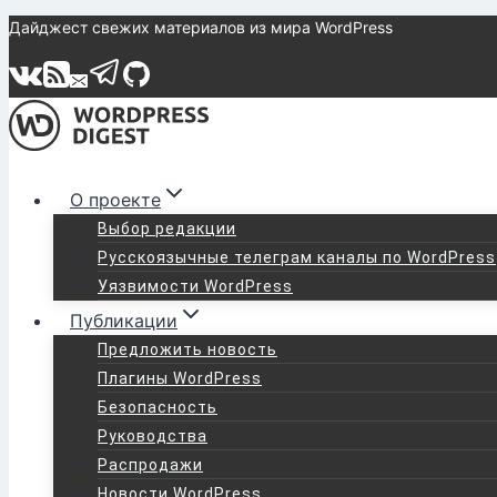
Перейти
Дайджест свежих материалов из мира WordPress
к
содержимому
О проекте
Выбор редакции
Русскоязычные телеграм каналы по WordPress
Уязвимости WordPress
Публикации
Предложить новость
Плагины WordPress
Безопасность
Руководства
Распродажи
Новости WordPress