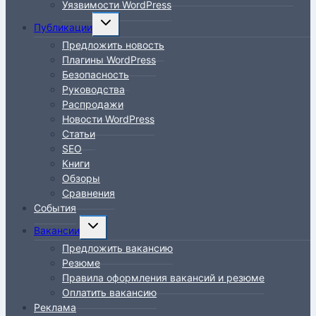
Уязвимости WordPress
Переключить
Публикации
дочернее
Предложить новость
меню
Плагины WordPress
Безопасность
Руководства
Распродажи
Новости WordPress
Статьи
SEO
Книги
Обзоры
Сравнения
События
Переключить
Вакансии
дочернее
Предложить вакансию
меню
Резюме
Правила оформления вакансий и резюме
Оплатить вакансию
Реклама