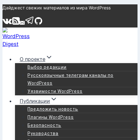
Перейти
Дайджест свежих материалов из мира WordPress
к
содержимому
О проекте
Выбор редакции
Русскоязычные телеграм каналы по
WordPress
Уязвимости WordPress
Публикации
Предложить новость
Плагины WordPress
Безопасность
Руководства