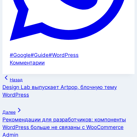
Метки
#
Google
#
Guide
#
WordPress
записи:
Комментарии
Навигация
Назад
по
Design Lab выпускает Artpop, блочную тему
WordPress
записям
Далее
Рекомендации для разработчиков: компоненты
WordPress больше не связаны с WooCommerce
Admin