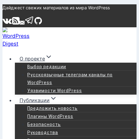
Перейти
Дайджест свежих материалов из мира WordPress
к
содержимому
О проекте
Выбор редакции
Русскоязычные телеграм каналы по
WordPress
Уязвимости WordPress
Публикации
Предложить новость
Плагины WordPress
Безопасность
Руководства