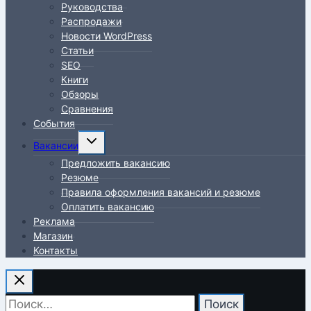
Руководства
Распродажи
Новости WordPress
Статьи
SEO
Книги
Обзоры
Сравнения
События
Переключить
Вакансии
дочернее
Предложить вакансию
меню
Резюме
Правила оформления вакансий и резюме
Оплатить вакансию
Реклама
Магазин
Контакты
Найти: