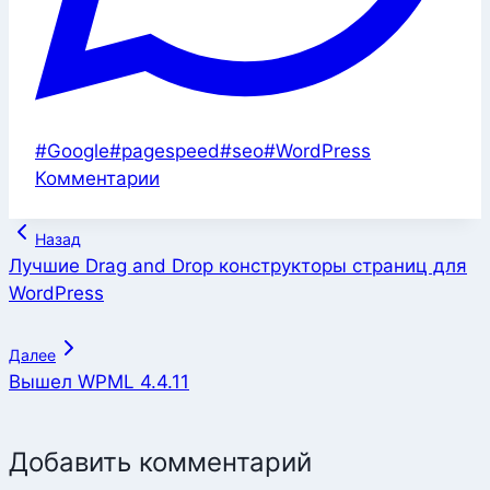
Метки
#
Google
#
pagespeed
#
seo
#
WordPress
записи:
Комментарии
Навигация
Назад
по
Лучшие Drag and Drop конструкторы страниц для
WordPress
записям
Далее
Вышел WPML 4.4.11
Добавить комментарий