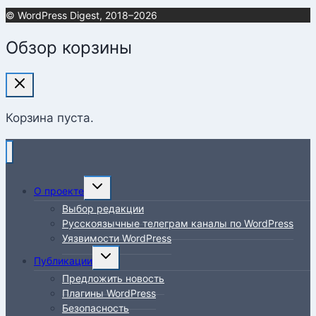
© WordPress Digest, 2018–2026
Обзор корзины
Корзина пуста.
Переключить
О проекте
дочернее
Выбор редакции
меню
Русскоязычные телеграм каналы по WordPress
Уязвимости WordPress
Переключить
Публикации
дочернее
Предложить новость
меню
Плагины WordPress
Безопасность