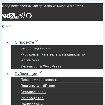
Перейти
Дайджест свежих материалов из мира WordPress
к
содержимому
О проекте
Выбор редакции
Русскоязычные телеграм каналы по
WordPress
Уязвимости WordPress
Публикации
Предложить новость
Плагины WordPress
Безопасность
Руководства
Распродажи