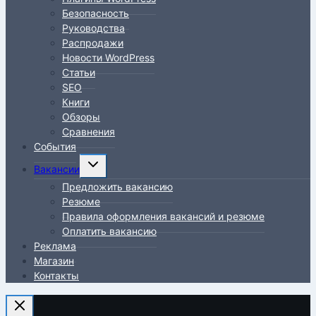
Безопасность
Руководства
Распродажи
Новости WordPress
Статьи
SEO
Книги
Обзоры
Сравнения
События
Переключить
Вакансии
дочернее
Предложить вакансию
меню
Резюме
Правила оформления вакансий и резюме
Оплатить вакансию
Реклама
Магазин
Контакты