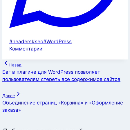
Метки
#
headers
#
seo
#
WordPress
записи:
Комментарии
Навигация
Назад
по
Баг в плагине для WordPress позволяет
пользователям стереть все содержимое сайтов
записям
Далее
Объединение страниц «Корзина» и «Оформление
заказа»