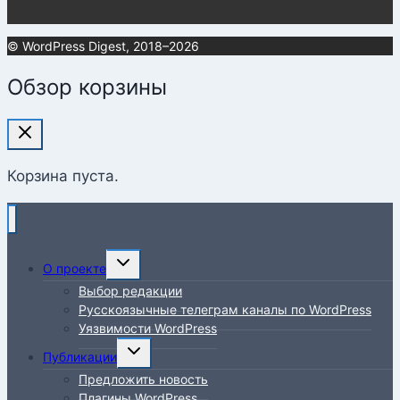
© WordPress Digest, 2018–2026
Обзор корзины
Корзина пуста.
Переключить
О проекте
дочернее
Выбор редакции
меню
Русскоязычные телеграм каналы по WordPress
Уязвимости WordPress
Переключить
Публикации
дочернее
Предложить новость
меню
Плагины WordPress