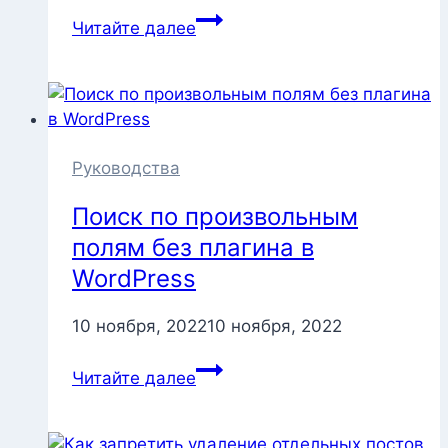
Создание
Читайте далее
пользовательского
интерфейса
настроек
для
блока
WordPress
Руководства
Поиск по произвольным
полям без плагина в
WordPress
10 ноября, 2022
10 ноября, 2022
Поиск
Читайте далее
по
произвольным
полям