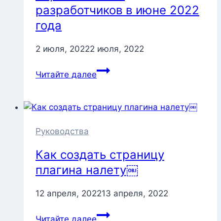
разработчиков в июне 2022
года
2 июля, 2022
2 июля, 2022
Зарплаты
Читайте далее
PHP-
разработчиков
в
июне
2022
Руководства
года
Как создать страницу
плагина налету￼
12 апреля, 2022
13 апреля, 2022
Как
Читайте далее