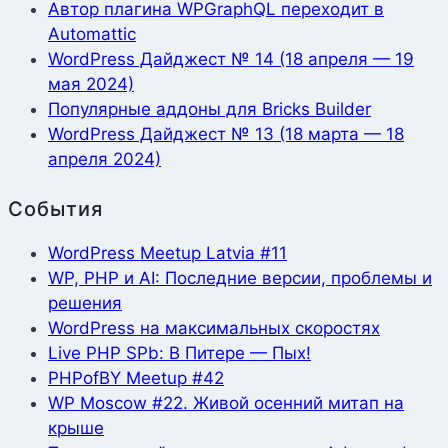
Автор плагина WPGraphQL переходит в
Automattic
WordPress Дайджест № 14 (18 апреля — 19
мая 2024)
Популярные аддоны для Bricks Builder
WordPress Дайджест № 13 (18 марта — 18
апреля 2024)
События
WordPress Meetup Latvia #11
WP, PHP и AI: Последние версии, проблемы и
решения
WordPress на максимальных скоростях
Live PHP SPb: В Питере — Пых!
PHPofBY Meetup #42
WP Moscow #22. Живой осенний митап на
крыше