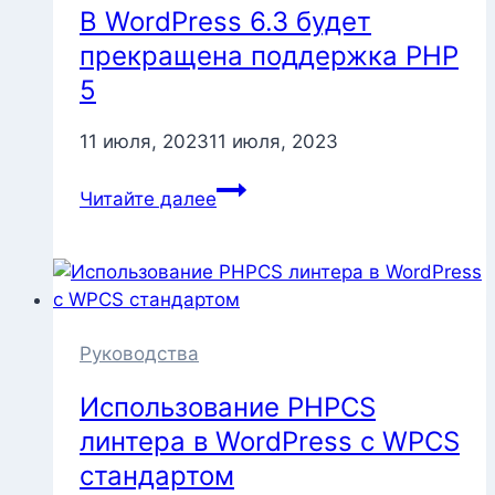
В WordPress 6.3 будет
прекращена поддержка PHP
5
11 июля, 2023
11 июля, 2023
В
Читайте далее
WordPress
6.3
будет
прекращена
поддержка
PHP
Руководства
5
Использование PHPCS
линтера в WordPress с WPCS
стандартом