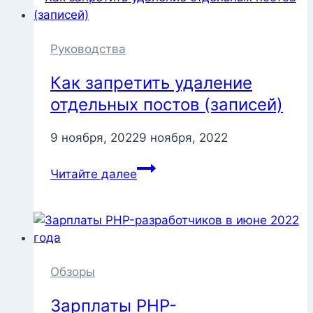
без
плагина
в
Руководства
WordPress
Как запретить удаление
отдельных постов (записей)
9 ноября, 2022
9 ноября, 2022
Как
Читайте далее
запретить
удаление
отдельных
постов
(записей)
Обзоры
Зарплаты PHP-