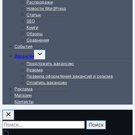
Распродажи
Новости WordPress
Статьи
SEO
Книги
Обзоры
Сравнения
События
Переключить
Вакансии
дочернее
Предложить вакансию
меню
Резюме
Правила оформления вакансий и резюме
Оплатить вакансию
Реклама
Магазин
Контакты
Найти: