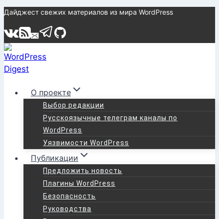
Перейти
Дайджест свежих материалов из мира WordPress
к
содержимому
О проекте
Выбор редакции
Русскоязычные телеграм каналы по
WordPress
Уязвимости WordPress
Публикации
Предложить новость
Плагины WordPress
Безопасность
Руководства