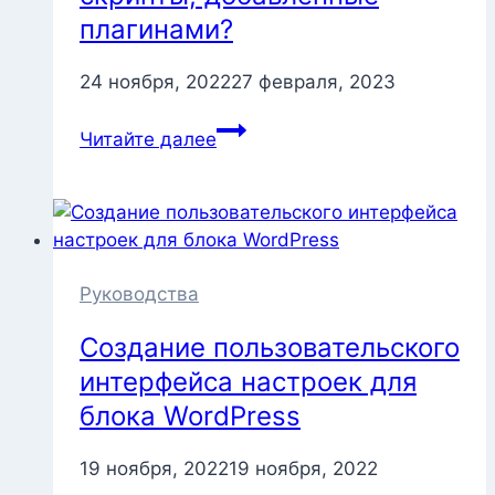
плагинами?
24 ноября, 2022
27 февраля, 2023
Как
Читайте далее
отключить
стили
и
скрипты,
добавленные
плагинами?
Руководства
Создание пользовательского
интерфейса настроек для
блока WordPress
19 ноября, 2022
19 ноября, 2022