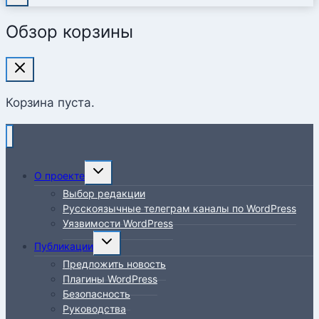
Обзор корзины
Корзина пуста.
Переключить
О проекте
дочернее
Выбор редакции
меню
Русскоязычные телеграм каналы по WordPress
Уязвимости WordPress
Переключить
Публикации
дочернее
Предложить новость
меню
Плагины WordPress
Безопасность
Руководства