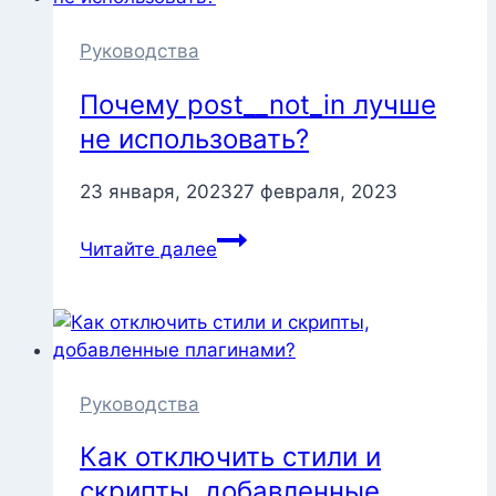
плагинов
с
Руководства
помощью
Почему post__not_in лучше
PHPUnit
не использовать?
23 января, 2023
27 февраля, 2023
Почему
Читайте далее
post__not_in
лучше
не использовать?
Руководства
Как отключить стили и
скрипты, добавленные