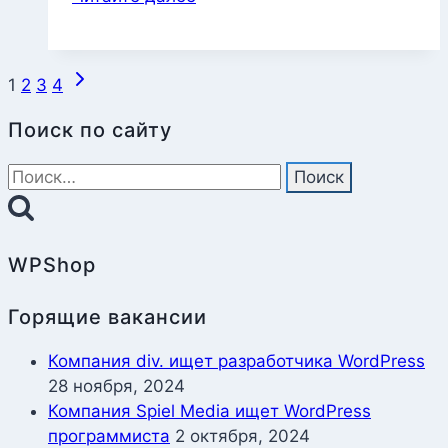
создать
страницу
плагина
Навигация
Следующая
1
2
3
4
налету
страница
по
￼
Поиск по сайту
страницам
Найти:
WPShop
Горящие вакансии
Компания div. ищет разработчика WordPress
28 ноября, 2024
Компания Spiel Media ищет WordPress
программиста
2 октября, 2024