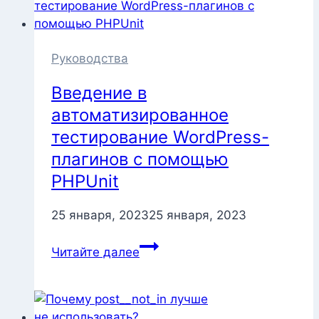
WordPress
без
классов?
Только
Руководства
функциональный
Введение в
ООП?
автоматизированное
тестирование WordPress-
плагинов с помощью
PHPUnit
25 января, 2023
25 января, 2023
Введение
Читайте далее
в
автоматизированное
тестирование
WordPress-