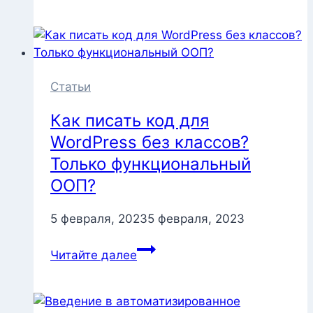
типов
постов
и
таксономий
в
Статьи
REST
Как писать код для
API
WordPress без классов?
Только функциональный
ООП?
5 февраля, 2023
5 февраля, 2023
Как
Читайте далее
писать
код
для