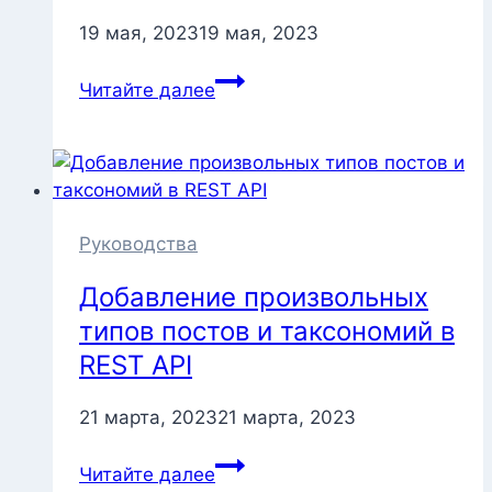
19 мая, 2023
19 мая, 2023
Использование
Читайте далее
PHPCS
линтера
в
WordPress
с
WPCS
Руководства
стандартом
Добавление произвольных
типов постов и таксономий в
REST API
21 марта, 2023
21 марта, 2023
Добавление
Читайте далее
произвольных